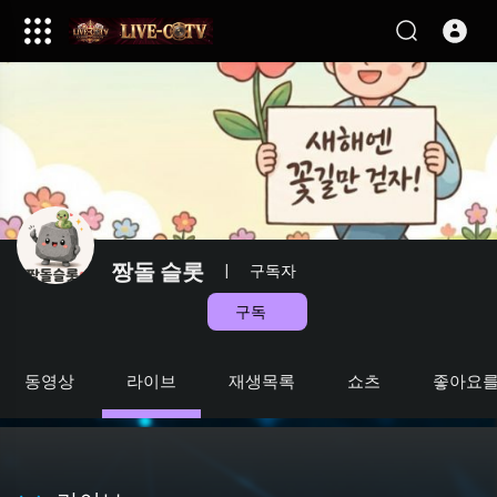
짱돌 슬롯
|
구독자
구독
동영상
라이브
재생목록
쇼츠
좋아요를