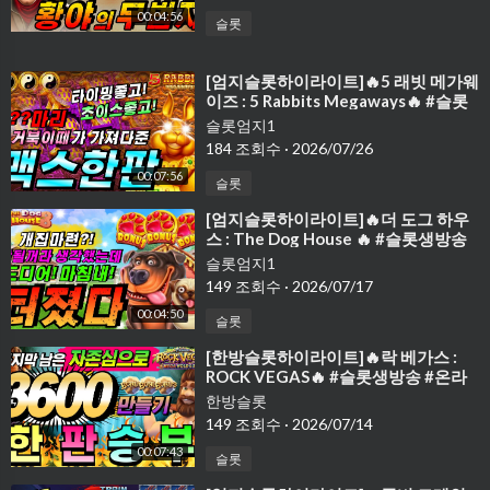
-본 콘텐츠는 성인(만 19세 혹은 19세 이상) 시청을 권장하며, 미
00:04:56
슬롯
성년자의 -무분별한 시청을 제한합니다.
-채팅창에 불법 사이트 주소, 홍보 링크, 배팅 유도 등이 게시될 경
우 즉시 차단·삭제됩니다.
⁣[엄지슬롯하이라이트]🔥5 래빗 메가웨
-본 영상의 목적은 오로지 교육·정보 제공이며, 어떠한 사행성 도
이즈 : 5 Rabbits Megaways🔥 #슬롯
생방송 #온라인슬롯 #프라그마틱슬롯
박을 장려하지 않습니다.
슬롯엄지1
#슬롯실시간
184 조회수
·
2026/07/26
#프라그마틱슬롯
#실시간슬롯
#온라인슬롯
00:07:56
슬롯
#엄지
#슬롯엄지
#pragmatic
#엄지
슬롯생방송
#엄지
슬롯하이
⁣[엄지슬롯하이라이트]🔥더 도그 하우
라이트
#엄지
슬롯실시간
스 : The Dog House 🔥 #슬롯생방송
#온라인슬롯 #프라그마틱슬롯 #슬롯
슬롯엄지1
실시간
149 조회수
·
2026/07/17
00:04:50
슬롯
⁣[한방슬롯하이라이트]🔥락 베가스 :
ROCK VEGAS🔥 #슬롯생방송 #온라
인슬롯 #프라그마틱슬롯 #슬롯실시간
한방슬롯
149 조회수
·
2026/07/14
00:07:43
슬롯