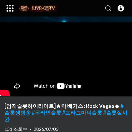
[엄지슬롯하이라이트]🔥락 베가스 : Rock Vegas🔥
#
슬롯생방송
#온라인슬롯
#프라그마틱슬롯
#슬롯실시
간
151
조회수
·
2026/07/03