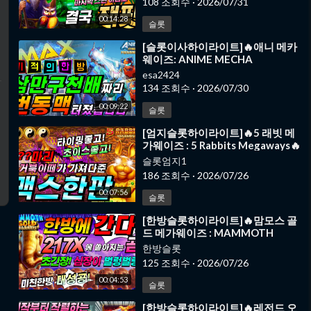
108 조회수
·
2026/07/31
롯 #슬롯실시간
00:14:28
슬롯
⁣[슬롯이사하이라이트]🔥애니 메카
웨이즈: ANIME MECHA
MEGAWAYS🔥 #슬롯생방송 #온
esa2424
라인슬롯 #프라그마틱슬롯 #슬롯
134 조회수
·
2026/07/30
실시간
00:09:22
슬롯
⁣[엄지슬롯하이라이트]🔥5 래빗 메
가웨이즈 : 5 Rabbits Megaways🔥
#슬롯생방송 #온라인슬롯 #프라그
슬롯엄지1
마틱슬롯 #슬롯실시간
186 조회수
·
2026/07/26
00:07:56
슬롯
⁣[한방슬롯하이라이트]🔥맘모스 골
드 메가웨이즈 : MAMMOTH
GOLD MEGAWAYS🔥 #슬롯생방
한방슬롯
송 #온라인슬롯 #프라그마틱슬롯
125 조회수
·
2026/07/26
#슬롯실시간
00:04:53
슬롯
⁣[한방슬롯하이라이트]🔥레전드 오