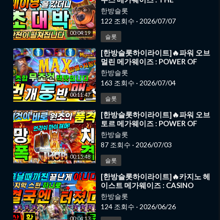
DOGHOUSE MEGAWAYS🔥 #슬
한방슬롯
롯생방송 #온라인슬롯 #프라그마
122 조회수
·
2026/07/07
틱슬롯 #슬롯실시간
00:04:19
슬롯
⁣[한방슬롯하이라이트]🔥파워 오브
멀린 메가웨이즈 : POWER OF
MERLIN MEGAWAYS🔥 #슬롯생
한방슬롯
방송 #온라인슬롯 #프라그마틱슬
163 조회수
·
2026/07/04
롯 #슬롯실시간
00:11:47
슬롯
⁣[한방슬롯하이라이트]🔥파워 오브
토르 메가웨이즈 : POWER OF
THOR MEGAWAYS🔥 #슬롯생방
한방슬롯
송 #온라인슬롯 #프라그마틱슬롯
87 조회수
·
2026/07/03
#슬롯실시간
00:15:48
슬롯
⁣[한방슬롯하이라이트]🔥카지노 헤
이스트 메가웨이즈 : CASINO
HEIST MEGAWAYS🔥 #슬롯생방
한방슬롯
송 #온라인슬롯 #프라그마틱슬롯
124 조회수
·
2026/06/26
#슬롯실시간
00:04:13