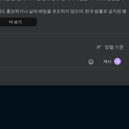
)도 홍보하거나 실제 배팅을 유도하지 않으며, 한국 법률로 금지된 행
더 보기
소가 절대 노출되지 않으며 겜블(도박)을 강조하는 채널이 아닙니다.
정렬 기준
sort
 도박 경험을 업로드하고 여러분을 즐겁게 하려는 목적으로만 여기에
이므로 전혀 도박을 하지 않는 것이 좋습니다.
게시
 유효성에 대해 스스로 조사해 보십시오. 도박은 장기적으로 항상 손
되어야 합니다. 이 영상들은 오락용으로 제작되었습니다.
, 반드시 적법하고 책임감 있게 즐겨야 합니다.
가 불법입니다.
·홍보를 다루지 않으며, 불법 행위에 관여하지 않습니다.