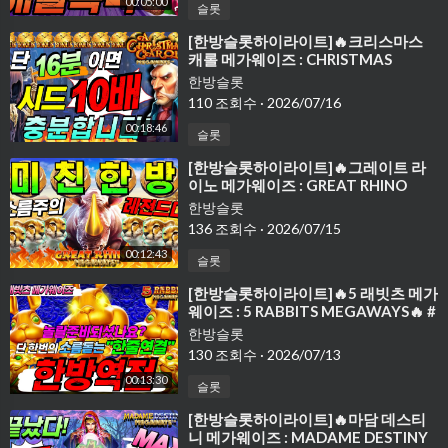
00:05:00
슬롯
⁣[한방슬롯하이라이트]🔥크리스마스
캐롤 메가웨이즈 : CHRISTMAS
CAROL MEGAWAYS🔥 #슬롯생방송
한방슬롯
#온라인슬롯 #프라그마틱슬롯 #슬롯
110 조회수
·
2026/07/16
실시간
00:18:46
슬롯
⁣[한방슬롯하이라이트]🔥그레이트 라
이노 메가웨이즈 : GREAT RHINO
MEGAWAYS🔥 #슬롯생방송 #온라인
한방슬롯
슬롯 #프라그마틱슬롯 #슬롯실시간
136 조회수
·
2026/07/15
00:12:43
슬롯
⁣[한방슬롯하이라이트]🔥5 래빗츠 메가
웨이즈 : 5 RABBITS MEGAWAYS🔥 #
슬롯생방송 #온라인슬롯 #프라그마틱
한방슬롯
슬롯 #슬롯실시간
130 조회수
·
2026/07/13
00:13:30
슬롯
⁣[한방슬롯하이라이트]🔥마담 데스티
니 메가웨이즈 : MADAME DESTINY