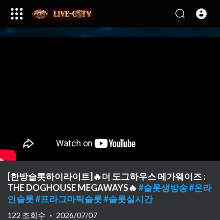
[한방슬롯하이라이트]🔥더 도그하우스 메가웨이즈 :
THE DOGHOUSE MEGAWAYS🔥
#슬롯생방송
#온라
인슬롯
#프라그마틱슬롯
#슬롯실시간
122
조회수
·
2026/07/07