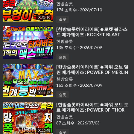
MEGAWAYS🔥 #슬롯생방송 #온라인
한방슬롯
슬롯 #프라그마틱슬롯 #슬롯실시간
174 조회수
·
2026/07/10
00:06:10
슬롯
⁣[한방슬롯하이라이트]🔥로켓 블라스
트 메가웨이즈 : ROCKET BLAST
MEGAWAYS🔥 #슬롯생방송 #온라인
한방슬롯
슬롯 #프라그마틱슬롯 #슬롯실시간
135 조회수
·
2026/07/09
00:21:57
슬롯
⁣[한방슬롯하이라이트]🔥파워 오브 멀
린 메가웨이즈 : POWER OF MERLIN
MEGAWAYS🔥 #슬롯생방송 #온라인
한방슬롯
슬롯 #프라그마틱슬롯 #슬롯실시간
163 조회수
·
2026/07/04
00:11:47
슬롯
⁣[한방슬롯하이라이트]🔥파워 오브 토
르 메가웨이즈 : POWER OF THOR
MEGAWAYS🔥 #슬롯생방송 #온라인
한방슬롯
슬롯 #프라그마틱슬롯 #슬롯실시간
87 조회수
·
2026/07/03
00:15:48
슬롯