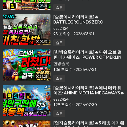
-본 콘텐츠는 성인(만 19세 혹은 19세 이상) 시청을 권장하며, 미
롯실시간
00:07:51
성년자의 -무분별한 시청을 제한합니다.
슬롯
-채팅창에 불법 사이트 주소, 홍보 링크, 배팅 유도 등이 게시될 경
⁣[슬롯이사하이라이트]🔥
우 즉시 차단·삭제됩니다.
BATTLEGROUNDS ZERO
-본 영상의 목적은 오로지 교육·정보 제공이며, 어떠한 사행성 도
MEGAWAYS : 배틀그라운드 제로 메
esa2424
가웨이🔥 #슬롯생방송 #온라인슬롯 #
박을 장려하지 않습니다.
93 조회수
·
2026/08/01
프라그마틱슬롯 #슬롯실시간
00:06:08
슬롯
#프라그마틱슬롯
#실시간슬롯
#온라인슬롯
#김한방
#슬롯한방
#pragmatic
#한방슬롯생방송
#한방슬롯하
⁣[한방슬롯하이라이트]🔥파워 오브 멀
린 메가웨이즈 : POWER OF MERLIN
이라이트
#한방슬롯실시간
MEGAWAYS🔥 #슬롯생방송 #온라인
한방슬롯
슬롯 #프라그마틱슬롯 #슬롯실시간
106 조회수
·
2026/07/31
00:14:28
슬롯
⁣[슬롯이사하이라이트]🔥애니 메카 웨
이즈: ANIME MECHA MEGAWAYS🔥
#슬롯생방송 #온라인슬롯 #프라그마
esa2424
틱슬롯 #슬롯실시간
129 조회수
·
2026/07/30
00:09:22
슬롯
⁣[엄지슬롯하이라이트]🔥5 래빗 메가웨