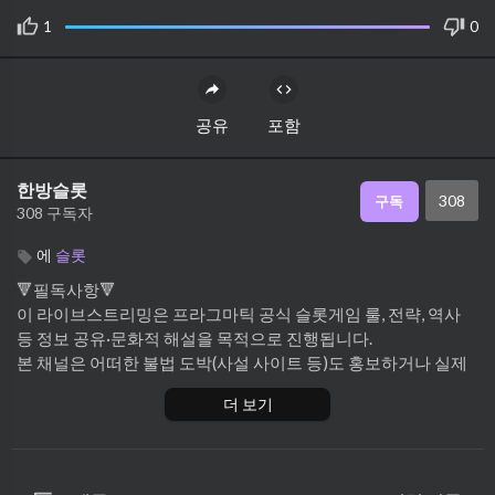
1
0
공유
포함
한방슬롯
308
구독
308 구독자
에
슬롯
🔻필독사항🔻
이 라이브스트리밍은 프라그마틱 공식 슬롯게임 룰, 전략, 역사
등 정보 공유·문화적 해설을 목적으로 진행됩니다.
본 채널은 어떠한 불법 도박(사설 사이트 등)도 홍보하거나 실제
배팅을 유도하지 않으며, 한국 법률로 금지된 행위를 권장하지 않
더 보기
습니다.
※ 면책 조항
채널의 영상에 게임과 관련된 링크 또는 주소가 절대 노출되지 않