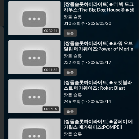
⁣[짱돌슬롯하이라이트]🔥더 빅 도그
하우스:The Big Dog House®🔥생
방송시청은 구글검색 씨씨티
짱돌 슬롯
비.com🔥#슬롯생방송 #온라인슬
310 조회수
·
2026/05/20
롯 #프라그마틱슬롯 #슬롯실시간
00:32:41
슬롯
⁣[짱돌슬롯하이라이트]🔥파워 오브
멀린 메가웨이즈:Power of Merlin
Megaways🔥생방송 구글검색 씨
짱돌 슬롯
씨티비.com🔥#슬롯생방송 #온라
232 조회수
·
2026/05/17
인슬롯 #프라그마틱슬롯 #슬롯실
00:11:32
시간
슬롯
⁣[짱돌슬롯하이라이트]🔥로켓블라
스트 메가웨이즈 : Roket Blast
Megaways🔥생방송시청은 구글검
짱돌 슬롯
색 씨씨티비.com🔥#슬롯생방송 #
246 조회수
·
2026/05/14
온라인슬롯 #프라그마틱슬롯 #슬
00:15:09
롯실시간
슬롯
⁣[짱돌슬롯하이라이트]🔥폼페이 메
가릴스 메가웨이즈:POMPEII
MEGAREELS MEGAWAYS🔥생방
짱돌 슬롯
송시청은 구글검색 씨씨티비.com