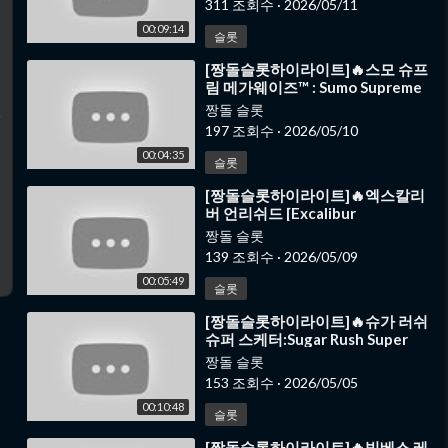
311 조회수
·
2026/05/11
🔥#슬롯생방송 #온 #프라그마틱슬
00:09:14
롯 #슬롯실시간
슬롯
⁣[짱돌슬롯하이라이트]🔥스모 슈프
림 메가웨이즈™ : Sumo Supreme
Megaways🔥생방송시청은 구글검
짱돌 슬롯
색 씨씨티비.com🔥#슬롯생방송 #
197 조회수
·
2026/05/10
온라인슬롯 #프라그마틱슬롯 #슬
00:04:35
롯실시간
슬롯
⁣[짱돌슬롯하이라이트]🔥엑스칼리
버 언리쉬드 [Excalibur
Unleashed™]🔥생방송시청은 구
짱돌 슬롯
글검색 씨씨티비.com🔥#슬롯생방
139 조회수
·
2026/05/09
송 #온라인슬롯 #프라그마틱슬롯
00:05:49
#슬롯실시간
슬롯
⁣[짱돌슬롯하이라이트]🔥슈가 러쉬
슈퍼 스케터:Sugar Rush Super
Scatter🔥생방송시청은 구글검색
짱돌 슬롯
씨씨티비.com🔥#슬롯생방송 #온
153 조회수
·
2026/05/05
라인슬롯 #프라그마틱슬롯 #슬롯
00:10:48
실시간
슬롯
⁣[짱돌슬롯하이라이트]🔥빅베스 레