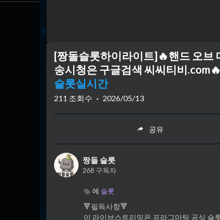
[짱돌슬롯하이라이트]🔥핸드 오브 마이다스
송시청은 구글검색 씨씨티비.com
슬롯실시간
211
조회수
·
2026/05/13
공유
짱돌 슬롯
268 구독자
에
슬롯
🔻필독사항🔻
이 라이브스트리밍은 프라그마틱 공식 슬롯게