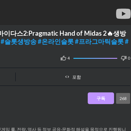
2:Pragmatic Hand of Midas 2🔥생방

#슬롯생방송
#온라인슬롯
#프라그마틱슬롯
#
4
0
포함
구독
268
임 룰, 전략, 역사 등 정보 공유·문화적 해설을 목적으로 진행됩니