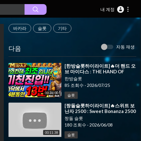
내 계정
바카라
슬롯
기타
자동 재생
다음
⁣[한방슬롯하이라이트]🔥더 핸드 오
브 마이다스 : THE HAND OF
MIDAS🔥 #슬롯생방송 #온라인슬
한방슬롯
롯 #프라그마틱슬롯 #슬롯실시간
85 조회수
·
2026/07/25
00:26:00
슬롯
⁣[짱돌슬롯하이라이트]🔥스위트 보
난자 2500 : Sweet Bonanza 2500
🔥생방송시청은 구글검색 씨씨티
짱돌 슬롯
비.com🔥#슬롯생방송 #온라인슬
180 조회수
·
2026/06/08
롯 #프라그마틱슬롯 #슬롯실시간
00:11:38
슬롯