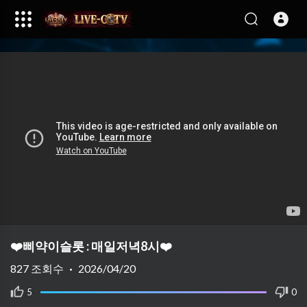
❤️삐약이슬롯 : 매일저녁8시❤️
827
조회수
·
2026/04/20
5
0