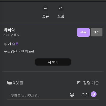
공유
포함
박삐약
375
구독
375 구독자
에
슬롯
구글검색 > 삐약.net
더 보기
0 댓글
정렬 기준
sort
게시