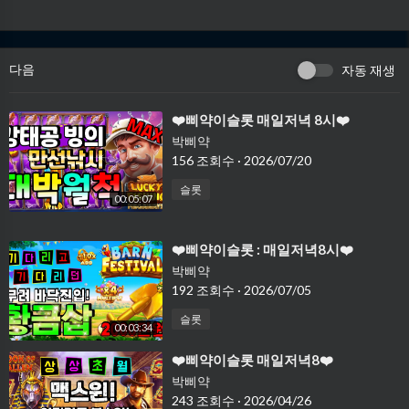
다음
자동 재생
⁣❤️삐약이슬롯 매일저녁 8시❤️
박삐약
156 조회수
·
2026/07/20
슬롯
00:05:07
⁣❤️삐약이슬롯 : 매일저녁8시❤️
박삐약
192 조회수
·
2026/07/05
슬롯
00:03:34
⁣❤️삐약이슬롯 매일저녁8❤️
박삐약
243 조회수
·
2026/04/26