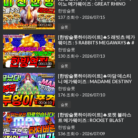
이노 메가웨이즈 : GREAT RHINO
MEGAWAYS🔥 #슬롯생방송 #온라인
한방슬롯
슬롯 #프라그마틱슬롯 #슬롯실시간
137 조회수
·
2026/07/15
00:12:43
슬롯
⁣[한방슬롯하이라이트]🔥5 래빗츠 메가
웨이즈 : 5 RABBITS MEGAWAYS🔥 #
슬롯생방송 #온라인슬롯 #프라그마틱
한방슬롯
슬롯 #슬롯실시간
130 조회수
·
2026/07/13
00:13:30
슬롯
⁣[한방슬롯하이라이트]🔥마담 데스티
니 메가웨이즈 : MADAME DESTINY
MEGAWAYS🔥 #슬롯생방송 #온라인
한방슬롯
슬롯 #프라그마틱슬롯 #슬롯실시간
176 조회수
·
2026/07/10
00:06:10
슬롯
⁣[한방슬롯하이라이트]🔥로켓 블라스
트 메가웨이즈 : ROCKET BLAST
MEGAWAYS🔥 #슬롯생방송 #온라인
한방슬롯
슬롯 #프라그마틱슬롯 #슬롯실시간
136 조회수
·
2026/07/09