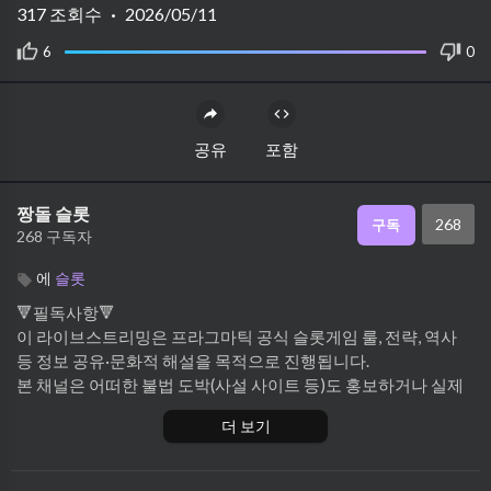
317
조회수
·
2026/05/11
6
0
공유
포함
짱돌 슬롯
268
구독
268 구독자
에
슬롯
🔻필독사항🔻
이 라이브스트리밍은 프라그마틱 공식 슬롯게임 룰, 전략, 역사
등 정보 공유·문화적 해설을 목적으로 진행됩니다.
본 채널은 어떠한 불법 도박(사설 사이트 등)도 홍보하거나 실제
배팅을 유도하지 않으며, 한국 법률로 금지된 행위를 권장하지 않
더 보기
습니다.