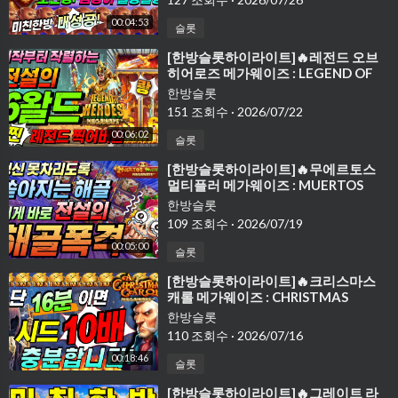
00:04:53
슬롯
⁣[한방슬롯하이라이트]🔥레전드 오브
히어로즈 메가웨이즈 : LEGEND OF
HEROS MEGAWAYS🔥 #슬롯생방송
한방슬롯
#온라인슬롯 #프라그마틱슬롯 #슬롯
151 조회수
·
2026/07/22
실시간
00:06:02
슬롯
⁣[한방슬롯하이라이트]🔥무에르토스
멀티플러 메가웨이즈 : MUERTOS
MULTIPLIER MEGAWAYS🔥 #슬롯생
한방슬롯
방송 #온라인슬롯 #프라그마틱슬롯 #
109 조회수
·
2026/07/19
슬롯실시간
00:05:00
슬롯
⁣[한방슬롯하이라이트]🔥크리스마스
캐롤 메가웨이즈 : CHRISTMAS
CAROL MEGAWAYS🔥 #슬롯생방송
한방슬롯
#온라인슬롯 #프라그마틱슬롯 #슬롯
110 조회수
·
2026/07/16
실시간
00:18:46
슬롯
⁣[한방슬롯하이라이트]🔥그레이트 라