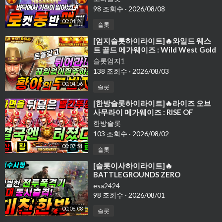
[연령 제한 및 방송 정책]
#프라그마틱슬롯 #슬롯실시간
98 조회수
·
2026/08/08
-본 콘텐츠는 성인(만 19세 혹은 19세 이상) 시청을 권장하며, 미
00:04:24
성년자의 -무분별한 시청을 제한합니다.
슬롯
-채팅창에 불법 사이트 주소, 홍보 링크, 배팅 유도 등이 게시될 경
⁣[엄지슬롯하이라이트]🔥와일드 웨스
우 즉시 차단·삭제됩니다.
트 골드 메가웨이즈 : Wild West Gold
-본 영상의 목적은 오로지 교육·정보 제공이며, 어떠한 사행성 도
Megaways🔥 #슬롯생방송 #온라인슬
슬롯엄지1
롯 #프라그마틱슬롯 #슬롯실시간
박을 장려하지 않습니다.
138 조회수
·
2026/08/03
00:04:56
슬롯
#프라그마틱슬롯
#실시간슬롯
#온라인슬롯
#최깜부
#슬롯삐약이
#pragmatic
#깜부슬롯생방송
#깜부슬롯
⁣[한방슬롯하이라이트]🔥라이즈 오브
하이라이트
#슬롯깜부
#깜부슬롯실시간
사무라이 메가웨이즈 : RISE OF
SAMURAI MEGAWAYS🔥 #슬롯생방
한방슬롯
송 #온라인슬롯 #프라그마틱슬롯 #슬
103 조회수
·
2026/08/02
롯실시간
00:07:51
슬롯
⁣[슬롯이사하이라이트]🔥
BATTLEGROUNDS ZERO
MEGAWAYS : 배틀그라운드 제로 메
esa2424
가웨이🔥 #슬롯생방송 #온라인슬롯 #
98 조회수
·
2026/08/01
프라그마틱슬롯 #슬롯실시간
00:06:08
슬롯