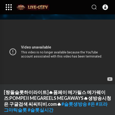
[짱돌슬롯하이라이트]🔥폼페이 메가릴스 메가웨이
즈:POMPEII MEGAREELS MEGAWAYS🔥생방송시청
은 구글검색 씨씨티비.com🔥
#슬롯생방송
#온
#프라
그마틱슬롯
#슬롯실시간