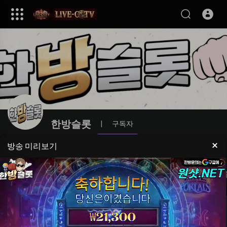
한방슬롯
|
구독자
구독
×
방송 미리보기
동영상
라이브
재생목록
쇼츠
좋아요를