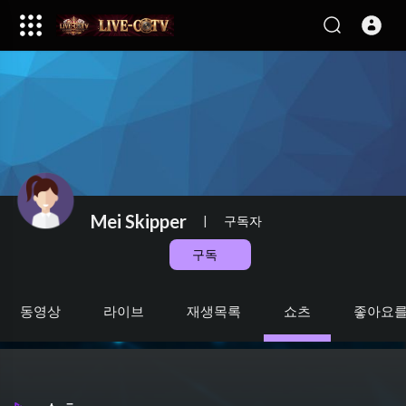
Mei Skipper
|
구독자
구독
동영상
라이브
재생목록
쇼츠
좋아요를