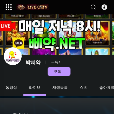
박삐약
|
구독자
구독
동영상
라이브
재생목록
쇼츠
좋아요를