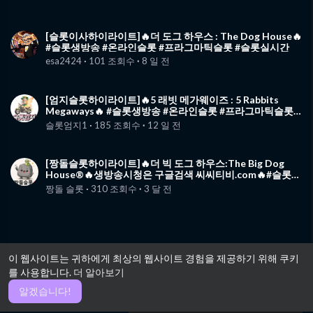
00:04:07
[슬롯이사하이라이트]🔥더 도그 하우스 : The Dog House🔥
#슬롯생방송 #온라인슬롯 #프라그마틱슬롯 #슬롯실시간
·
esa2424
101 조회수
·
8 일 전
00:07:56
[엄지슬롯하이라이트]🔥5 래빗 메가웨이즈 : 5 Rabbits
Megaways🔥 #슬롯생방송 #온라인슬롯 #프라그마틱슬롯 #
슬롯실시간
·
슬롯엄지1
185 조회수
·
12 일 전
00:32:41
[짱돌슬롯하이라이트]🔥더 빅 도그 하우스:The Big Dog
House®🔥생방송시청은 구글검색 씨씨티비.com🔥#슬롯생
방송 #온라인슬롯 #프라그마틱슬롯 #슬롯실시간
·
짱돌 슬롯
310 조회수
·
3 달 전
이 웹사이트는 귀하에게 최상의 웹사이트 경험을 제공하기 위해 쿠키
를 사용합니다.
더 알아보기
알겠습니다!
Showing 1 out of 4
1
2
3
4