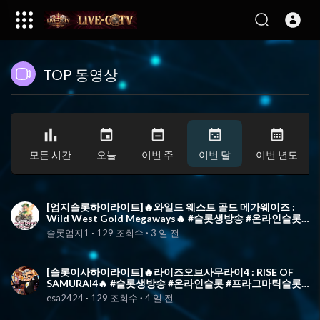
TOP 동영상
모든 시간
오늘
이번 주
이번 달
이번 년도
00:04:56
[엄지슬롯하이라이트]🔥와일드 웨스트 골드 메가웨이즈 :
Wild West Gold Megaways🔥 #슬롯생방송 #온라인슬롯 #
프라그마틱슬롯 #슬롯실시간
·
슬롯엄지1
129 조회수
·
3 일 전
00:06:01
[슬롯이사하이라이트]🔥라이즈오브사무라이4 : RISE OF
SAMURAI4🔥 #슬롯생방송 #온라인슬롯 #프라그마틱슬롯 #
슬롯실시간
·
esa2424
129 조회수
·
4 일 전
00:11:32