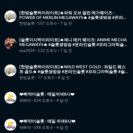
00:14:28
[한방슬롯하이라이트]🔥파워 오브 멀린 메가웨이즈 :
POWER OF MERLIN MEGAWAYS🔥 #슬롯생방송 #온라인
슬롯 #프라그마틱슬롯 #슬롯실시간
·
한방슬롯
107 조회수
·
7 일 전
00:09:22
[슬롯이사하이라이트]🔥애니 메카 웨이즈: ANIME MECHA
MEGAWAYS🔥 #슬롯생방송 #온라인슬롯 #프라그마틱슬롯
#슬롯실시간
·
esa2424
132 조회수
·
7 일 전
00:03:35
[한방슬롯하이라이트]🔥WILD WEST GOLD : 와일드 웨스
트 골드🔥 #슬롯생방송 #온라인슬롯 #프라그마틱슬롯 #슬
롯실시간
·
한방슬롯
77 조회수
·
8 일 전
00:19:09
❤️삐약이슬롯 : 매일저녁8시❤️
·
박삐약
824 조회수
·
4 달 전
00:06:41
❤️삐약이슬롯 : 매일 저녁8시❤️
·
박삐약
598 조회수
·
4 달 전