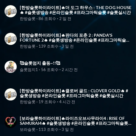
[한방슬롯하이라이트]🔥더 도그 하우스 : THE DOG HOUSE
🔥 #슬롯생방송 #온라인슬롯 #프라그마틱슬롯 #슬롯실시간
·
한방슬롯
86 조회수
·
2 일 전
00:08:27
[한방슬롯하이라이트]🔥판다의 포춘 2 : PANDA'S
FORTUNE 2🔥 #슬롯생방송 #온라인슬롯 #프라그마틱슬롯
#슬롯실시간
·
한방슬롯
139 조회수
·
3 일 전
00:00
🥰슬롯엄지 출동~!!🥰
·
슬롯엄지1
56 조회수
·
2 시간 전
00:13:30
[한방슬롯하이라이트]🔥클로버 골드 : CLOVER GOLD🔥 #
슬롯생방송 #온라인슬롯 #프라그마틱슬롯 #슬롯실시간
·
한방슬롯
19 조회수
·
4 시간 전
00:08:08
[보라슬롯하이라이트]🔥라이즈오브사무라이4 : RISE OF
SAMURAI4🔥 #슬롯생방송 #온라인슬롯 #프라그마틱슬롯 #
슬롯실시간
·
보라슬롯
113 조회수
·
3 일 전